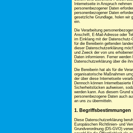
Internetseite in Anspruch nehmen
personenbezogener Daten erforderl
personenbezogener Daten erforderl
gesetzliche Grundlage, holen wir g
ein.
Die Verarbeitung personenbezogen
Anschrift, E-Mail-Adresse oder Te
im Einklang mit der Datenschutz
für die Bereiberin geltenden lan
dieser Datenschutzerklärung möcht
und Zweck der von uns erhobenen
Daten informieren. Ferner werden 
Datenschutzerklärung über die ih
Die Bereiberin hat als für die Ver
organisatorische Maßnahmen umge
der über diese Internetseite vera
Dennoch können Internetbasierte 
Sicherheitslücken aufweisen, soda
werden kann. Aus diesem Grund ste
personenbezogene Daten auch auf 
an uns zu übermitteln.
1. Begriffsbestimmungen
Diese Datenschutzerklärung beruht
Europäischen Richtlinien- und Ve
Grundverordnung (DS-GVO) verwen