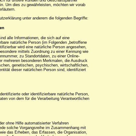
 auch für unsere Kunden und Geschäftspartner
ein. Um dies zu gewährleisten, möchten wir vorab
erläutern.
tzerklärung unter anderem die folgenden Begriffe:
ten
d alle Informationen, die sich auf eine
zierbare natürliche Person (im Folgenden „betroffene
tifizierbar wird eine natürliche Person angesehen,
nsbesondere mittels Zuordnung zu einer Kennung wie
nnummer, zu Standortdaten, zu einer Online-
er mehreren besonderen Merkmalen, die Ausdruck
schen, genetischen, psychischen, wirtschaftlichen,
ntität dieser natürlichen Person sind, identifiziert
dentifizierte oder identifizierbare natürliche Person,
ten von dem für die Verarbeitung Verantwortlichen
oder ohne Hilfe automatisierter Verfahren
jede solche Vorgangsreihe im Zusammenhang mit
ie das Erheben, das Erfassen, die Organisation,