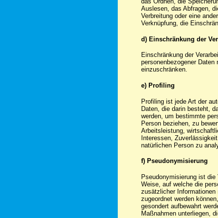
das Ordnen, die Speicheru
Auslesen, das Abfragen, di
Verbreitung oder eine ander
Verknüpfung, die Einschrän
d) Einschränkung der Ver
Einschränkung der Verarbei
personenbezogener Daten mi
einzuschränken.
e) Profiling
Profiling ist jede Art der 
Daten, die darin besteht,
werden, um bestimmte persö
Person beziehen, zu bewer
Arbeitsleistung, wirtschaft
Interessen, Zuverlässigkeit
natürlichen Person zu anal
f) Pseudonymisierung
Pseudonymisierung ist die 
Weise, auf welche die pe
zusätzlicher Informationen
zugeordnet werden können, 
gesondert aufbewahrt werd
Maßnahmen unterliegen, di