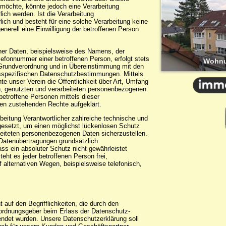
 möchte, könnte jedoch eine Verarbeitung
ich werden. Ist die Verarbeitung
ich und besteht für eine solche Verarbeitung keine
enerell eine Einwilligung der betroffenen Person
er Daten, beispielsweise des Namens, der
lefonnummer einer betroffenen Person, erfolgt stets
Wohnu
-Grundverordnung und in Übereinstimmung mit den
desspezifischen Datenschutzbestimmungen. Mittels
e unser Verein die Öffentlichkeit über Art, Umfang
, genutzten und verarbeiteten personenbezogenen
betroffene Personen mittels dieser
nen zustehenden Rechte aufgeklärt.
arbeitung Verantwortlicher zahlreiche technische und
setzt, um einen möglichst lückenlosen Schutz
rbeiteten personenbezogenen Daten sicherzustellen.
Datenübertragungen grundsätzlich
ss ein absoluter Schutz nicht gewährleistet
ht es jeder betroffenen Person frei,
alternativen Wegen, beispielsweise telefonisch,
 auf den Begrifflichkeiten, die durch den
rordnungsgeber beim Erlass der Datenschutz-
det wurden. Unsere Datenschutzerklärung soll