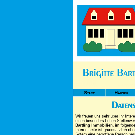
Start
Häuser
Datens
Wir freuen uns sehr über Ihr Int
einen besonders hohen Stellenwert
Bartling Immobilien
, im folgend
Internetseite ist grundsätzlich o
Sofern eine betroffene Person be