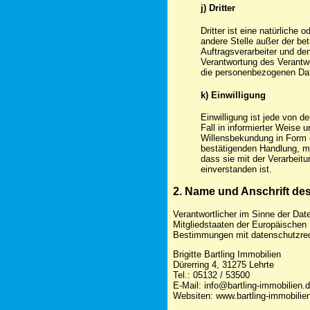
j) Dritter
Dritter ist eine natürliche 
andere Stelle außer der be
Auftragsverarbeiter und de
Verantwortung des Verantwo
die personenbezogenen Dat
k) Einwilligung
Einwilligung ist jede von d
Fall in informierter Weise
Willensbekundung in Form e
bestätigenden Handlung, mi
dass sie mit der Verarbeit
einverstanden ist.
2. Name und Anschrift des
Verantwortlicher im Sinne der Dat
Mitgliedstaaten der Europäischen
Bestimmungen mit datenschutzrech
Brigitte Bartling Immobilien
Dürerring 4, 31275 Lehrte
Tel.: 05132 / 53500
E-Mail: info@bartling-immobilien.
Websiten: www.bartling-immobilien