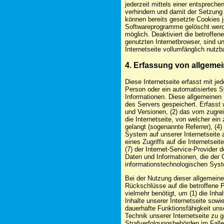
jederzeit mittels einer entsprech
verhindern und damit der Setzung
können bereits gesetzte Cookies j
Softwareprogramme gelöscht werden
möglich. Deaktiviert die betroffe
genutzten Internetbrowser, sind u
Internetseite vollumfänglich nutzba
4. Erfassung von allgeme
Diese Internetseite erfasst mit je
Person oder ein automatisiertes 
Informationen. Diese allgemeinen 
des Servers gespeichert. Erfasst
und Versionen, (2) das vom zugre
die Internetseite, von welcher ein
gelangt (sogenannte Referrer), (4
System auf unserer Internetseite 
eines Zugriffs auf die Internetseit
(7) der Internet-Service-Provider
Daten und Informationen, die der 
informationstechnologischen Sys
Bei der Nutzung dieser allgemein
Rückschlüsse auf die betroffene 
vielmehr benötigt, um (1) die Inhal
Inhalte unserer Internetseite sowi
dauerhafte Funktionsfähigkeit un
Technik unserer Internetseite zu 
Strafverfolgungsbehörden im Falle