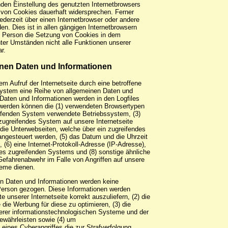
enden Einstellung des genutzten Internetbrowsers
 von Cookies dauerhaft widersprechen. Ferner
ederzeit über einen Internetbrowser oder andere
. Dies ist in allen gängigen Internetbrowsern
ne Person die Setzung von Cookies in dem
nter Umständen nicht alle Funktionen unserer
r.
inen Daten und Informationen
dem Aufruf der Internetseite durch eine betroffene
System eine Reihe von allgemeinen Daten und
Daten und Informationen werden in den Logfiles
 werden können die (1) verwendeten Browsertypen
ifenden System verwendete Betriebssystem, (3)
 zugreifendes System auf unsere Internetseite
) die Unterwebseiten, welche über ein zugreifendes
angesteuert werden, (5) das Datum und die Uhrzeit
e, (6) eine Internet-Protokoll-Adresse (IP-Adresse),
 des zugreifenden Systems und (8) sonstige ähnliche
Gefahrenabwehr im Falle von Angriffen auf unsere
teme dienen.
en Daten und Informationen werden keine
Person gezogen. Diese Informationen werden
te unserer Internetseite korrekt auszuliefern, (2) die
e die Werbung für diese zu optimieren, (3) die
serer informationstechnologischen Systeme und der
gewährleisten sowie (4) um
 eines Cyberangriffes die zur Strafverfolgung