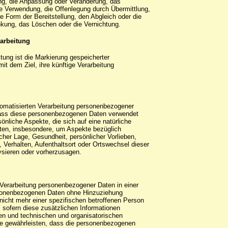
ng, die Anpassung oder Veränderung, das
e Verwendung, die Offenlegung durch Übermittlung,
e Form der Bereitstellung, den Abgleich oder die
kung, das Löschen oder die Vernichtung.
arbeitung
tung ist die Markierung gespeicherter
t dem Ziel, ihre künftige Verarbeitung
automatisierten Verarbeitung personenbezogener
 dass diese personenbezogenen Daten verwendet
nliche Aspekte, die sich auf eine natürliche
ten, insbesondere, um Aspekte bezüglich
licher Lage, Gesundheit, persönlicher Vorlieben,
, Verhalten, Aufenthaltsort oder Ortswechsel dieser
ysieren oder vorherzusagen.
Verarbeitung personenbezogener Daten in einer
rsonenbezogenen Daten ohne Hinzuziehung
 nicht mehr einer spezifischen betroffenen Person
sofern diese zusätzlichen Informationen
en und technischen und organisatorischen
e gewährleisten, dass die personenbezogenen