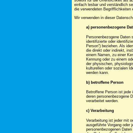
sowohl für die Öffentlichkeit als
einfach lesbar und verständlich s
die verwendeten Begrifflichkeiten 
Wir verwenden in dieser Datenschu
a) personenbezogene Da
Personenbezogene Daten sin
identifizierte oder identifi
Person“) beziehen. Als iden
die direkt oder indirekt, i
einem Namen, zu einer Ken
Kennung oder zu einem od
der physischen, physiologi
kulturellen oder sozialen Ide
werden kann.
b) betroffene Person
Betroffene Person ist jede i
deren personenbezogene Da
verarbeitet werden.
c) Verarbeitung
Verarbeitung ist jeder mit 
ausgeführte Vorgang oder 
personenbezogenen Daten w